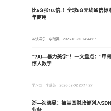
比5G强10.倍:！全球6G无线通信标
年商用
盖饭娱乐
李瑞英
2026-01-30 14:44:27
“?AI—暴力美学”！一文盘点：“甲
惊人数字
学习网
李瑞英
2026-02-02 20:14:27
浙—海德曼：被美国财政部列入SD
业务