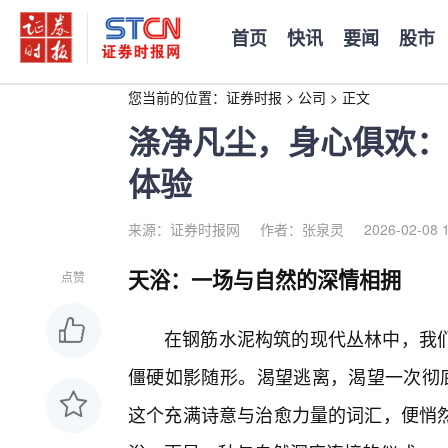
首页
快讯
要闻
股市
您当前的位置：
证券时报
>
公司
>
正文
涤净凡尘，身心俱欢：
体验
来源：证券时报网
作者：张泉灵
2026-02-08 
天浴：一场与自然的深情相拥
点赞
在钢筋水泥构筑的现代丛林中，我
僵硬如影随形。渴望逃离，渴望一次彻底
这个充满诗意与治愈力量的词汇，便悄